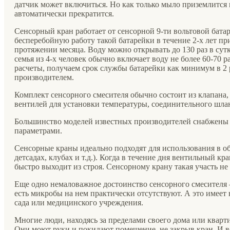
датчик может включиться. Но как только мыло приземлится 
автоматически прекратится.
Сенсорный кран работает от сенсорной 9-ти вольтовой бата
бесперебойную работу такой батарейки в течение 2-х лет пр
протяжении месяца. Воду можно открывать до 130 раз в сут
семья из 4-х человек обычно включает воду не более 60-70 р
расчеты, получаем срок службы батарейки как минимум в 2
производителем.
Комплект сенсорного смесителя обычно состоит из клапана,
вентилей для установки температуры, соединительного шлан
Большинство моделей известных производителей снабжены
параметрами.
Сенсорные краны идеально подходят для использования в о
детсадах, клубах и т.д.). Когда в течение дня вентильный к
быстро выходит из строя. Сенсорному крану такая участь не 
Еще одно немаловажное достоинство сенсорного смесителя –
есть микробы на нем практически отсутствуют. А это имеет 
сада или медицинского учреждения.
Многие люди, находясь за пределами своего дома или кварти
Они моют руки и покидают помещение, не закрыв кран. И в