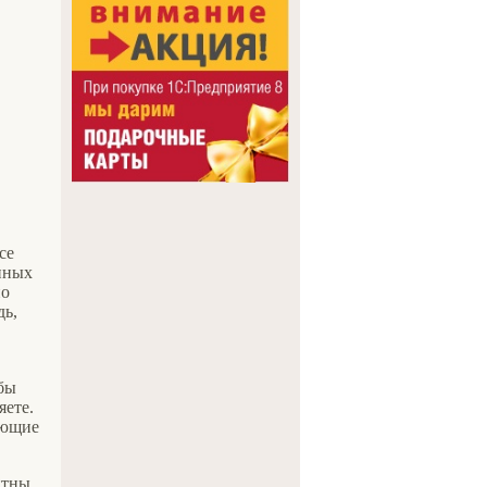
се
енных
по
дь,
обы
яете.
яющие
нтны