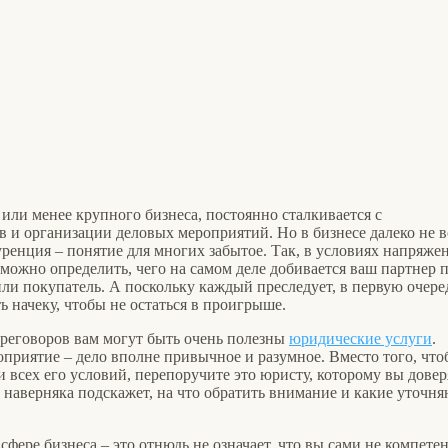
 или менее крупного бизнеса, постоянно сталкивается с
 и организации деловых мероприятий. Но в бизнесе далеко не в
уренция – понятие для многих забытое. Так, в условиях напряж
 можно определить, чего на самом деле добивается ваш партнер 
или покупатель. А поскольку каждый преследует, в первую очере
ь начеку, чтобы не остаться в проигрыше.
переговоров вам могут быть очень полезны
юридические услуги
.
приятие – дело вполне привычное и разумное. Вместо того, чт
и всех его условий, перепоручите это юристу, которому вы довер
 наверняка подскажет, на что обратить внимание и какие уточн
сфере бизнеса – это отнюдь не означает, что вы сами не компете