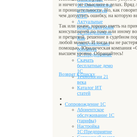
и ничего не смыслите в делах. Вряд 
1С:Предприятие
и проницательности. Но, как говорит
и подписка на
чем допустить ошибку, на которую вы
ИТС
Актуальные
Так или иначе, хорошо иметь на прим
релизы программ
консультацией по тому или иному в
1С:Предприятие
и претензий, решение в судебном по
Как
любой момент. И тогда вы не растеря
самостоятельно
помощью. Юридическая компания «Сп
обновить
высшем уровне. Обращайтесь!
1С:Предприятие
Скачать
бесплатные демо
1С
Возврат к списку
Технологии 21
века
Каталог ИТ
статей
Сопровождение 1С
Абонентское
обслуживание 1С
(тарифы)
Настройка
1С:Предприятие