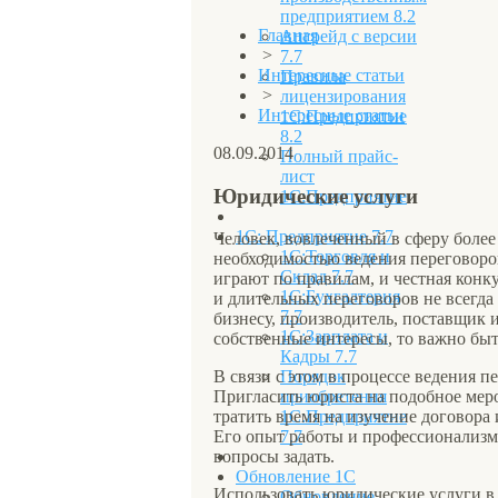
предприятием 8.2
Главная
Апгрейд с версии
>
7.7
Интересные статьи
Правила
>
лицензирования
Интересные статьи
1С:Предприятие
8.2
08.09.2014
Полный прайс-
лист
Юридические услуги
1С:Предприятие
1С: Предприятие 7.7
Человек, вовлеченный в сферу более
1С:Торговля и
необходимостью ведения переговоров
Склад 7.7
играют по правилам, и честная конк
1С:Бухгалтерия
и длительных переговоров не всегда
7.7
бизнесу, производитель, поставщик 
1С:Зарплата и
собственные интересы, то важно быт
Кадры 7.7
Порядок
В связи с этом в процессе ведения 
приобретения
Пригласить юриста на подобное меро
1С:Предприятие
тратить время на изучение договора 
7.7
Его опыт работы и профессионализм
вопросы задать.
Обновление 1С
Использовать юридические услуги в 
Обновление